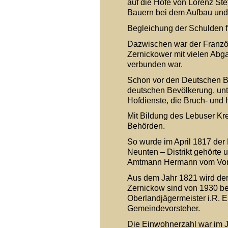
auf die Höfe von Lorenz Stef
Bauern bei dem Aufbau und 
Begleichung der Schulden fü
Dazwischen war der Französ
Zernickower mit vielen Abg
verbunden war.
Schon vor den Deutschen B
deutschen Bevölkerung, unt
Hofdienste, die Bruch- und
Mit Bildung des Lebuser Kr
Behörden.
So wurde im April 1817 der 
Neunten – Distrikt gehörte
Amtmann Hermann vom Vorwer
Aus dem Jahr 1821 wird der
Zernickow sind von 1930 be
Oberlandjägermeister i.R. E
Gemeindevorsteher.
Die Einwohnerzahl war im 