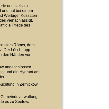
rte und stets zu 
f und hat bei einem 
nd Werbiger Kossäten 
ges vernachlässigt. 
ft die Pflege des 
eisters Römer, dem 
. Der Löschtrupp 
 in den Händen vom 
ow angeschlossen. 
egt und ein Hydrant am 
er. 
euchtung in Zernickow 
. Gemeindeverwaltung 
rte es zu Seelow.