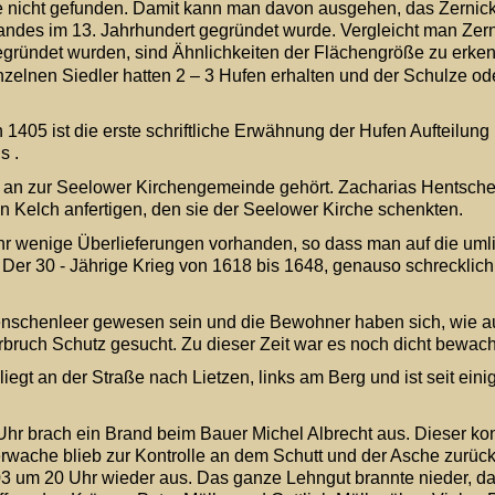
e nicht gefunden. Damit kann man davon ausgehen, das Zernick
andes im 13. Jahrhundert gegründet wurde. Vergleicht man Zer
 gegründet wurden, sind Ähnlichkeiten der Flächengröße zu erken
zelnen Siedler hatten 2 – 3 Hufen erhalten und der Schulze od
n 1405 ist die erste schriftliche Erwähnung der Hufen Aufteilung
s .
 an zur Seelower Kirchengemeinde gehört. Zacharias Hentschel
 Kelch anfertigen, den sie der Seelower Kirche schenkten.
hr wenige Überlieferungen vorhanden, so dass man auf die uml
 Der 30 - Jährige Krieg von 1618 bis 1648, genauso schrecklich 
nschenleer gewesen sein und die Bewohner haben sich, wie au
uch Schutz gesucht. Zu dieser Zeit war es noch dicht bewach
egt an der Straße nach Lietzen, links am Berg und ist seit eini
Uhr brach ein Brand beim Bauer Michel Albrecht aus. Dieser konn
wache blieb zur Kontrolle an dem Schutt und der Asche zurück.
3 um 20 Uhr wieder aus. Das ganze Lehngut brannte nieder, daz