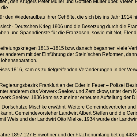
fen, den Krügers Peter Müller und Gottlieb Müller über. Vielen 
die 
r den Wiederaufbau ihrer Gehöfte, die sich bis ins Jahr 1914 h
isch- Deutschen Krieg 1806 und die Besetzung durch die Franz
aben und Spanndienste für die Franzosen, sowie mit Not, Elen
efreiungskriegen 1813 –1815 bzw. danach begannen viele Ver
er anderem mit der Einführung der Stein’schen Reformen, dann
 Höhenseparation.
eises 1816, kam es zu tiefgreifenden Veränderungen in der Ver
Regierungsbezirk Frankfurt an der Oder in Feuer – Polizei Bezir
 unter anderem das Vorwerk Seelow und Zernickow, unter dem 
k Seelow. 1836 kam es zur einer erneuten Aufteilung der Dist
 Dorfschulze Mischke erwähnt. Weitere Gemeindevertreter und 
kannt, Gemeindevorsteher Landwirt Albert Steffen und die Ger
mil Weis und der Landwirt Otto Mielke. 1934 wurde der Landwir
Jahre 1897 127 Einwohner und der Flächenumfang betrug 443 H