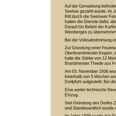
Auf der Gemarkung befindet 
Seelow gezählt wurde. Im Ja
Ritt durch die Seelower Fe
hatten die Dienste dafür, a
Darauf hin Befahl der Kurfü
Weinberges zu übernehmen
Bei der Volksabstimmung im
Zur Gründung einer Feuerw
Oberbrandmeister Koppin, d
hatte die Stärke von 12 Man
Brandmeister Thiede aus Fri
Am 03. November 1936 wurde
Innerhalb von 5 Wochen wur
Dorfpfuhl aufgestellt. Bei di
Eine weiter technische Neue
Einzug.
Seit Gründung des Dorfes 
und Standesamtlich wurde es
Im Jahre 1939 wurde das Dor