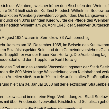
sich der Weinberg, welcher früher den Bischofen den Wein liefe
hre 1643 hielt sich der Kurfürst Friedrich Wilhelm in Seelow au
ldmarkt den Weinberg verwildert vorgefunden. Die Langsower u
ber durch den 30‘ig jährigen Krieg wurde die Pflege des Weinber
rst Friedrich Wilhelm am 24. April 1643, der Seelower Bürgerscha
.
 August 1934 waren in Zernickow 73 Wahlberechtig.
ehr  kam es am 18. Dezember 1935, im Beisein des Kreiswehrm
em Sozitätsinspektor Boldt und dem Gemeindevorstehers Glanz
n. Truppführer war der Bauer Kurt Hertwig. Die Ausbildung lag
edersdorf und dem Truppführer Kurt Hertwig. 
 das Dorf an das zentrale Wasserleitungsnetz der Stadt Seel
den die 800 Meter lange Wasserleitung vom Kleinbahnhof verl
esen Arbeiten stieß man in 70 cm tiefe auf ein altes Straßenpflast
rung hielt am 04. Januar 1838 mit der elektrischen Straßenbel
Zernickow stand immer eine Enge Verbindung zur Stadt Seelow
 mit über Friedersdorf verwaltet, Kirchlich und Schulisch gehö
f Zernickow in die Stadt Seelow eingemeindet.   