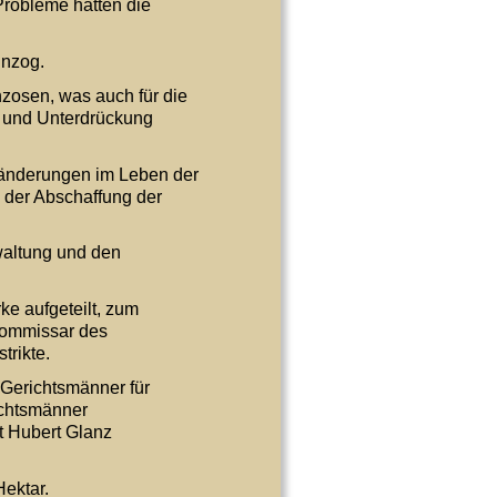
Probleme hatten die 
inzog.
osen, was auch für die 
d und Unterdrückung 
änderungen im Leben der 
 der Abschaffung der 
waltung und den 
ke aufgeteilt, zum 
Kommissar des 
rikte.
Gerichtsmänner für 
ichtsmänner 
t Hubert Glanz 
ektar.