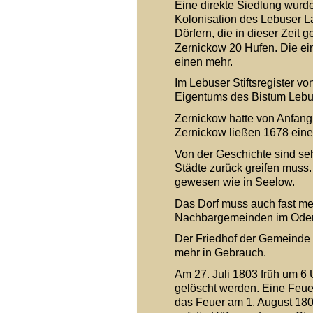
Eine direkte Siedlung wurd
Kolonisation des Lebuser L
Dörfern, die in dieser Zeit
Zernickow 20 Hufen. Die ein
einen mehr.
Im Lebuser Stiftsregister vo
Eigentums des Bistum Lebu
Zernickow hatte von Anfang
Zernickow ließen 1678 einen
Von der Geschichte sind se
Städte zurück greifen muss.
gewesen wie in Seelow.
Das Dorf muss auch fast me
Nachbargemeinden im Oderbr
Der Friedhof der Gemeinde li
mehr in Gebrauch.
Am 27. Juli 1803 früh um 6 
gelöscht werden. Eine Feuer
das Feuer am 1. August 180