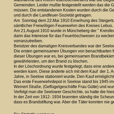
Gemeinden. Leider mußte festgestellt werden das die Ge
müssen. Die entstandenen Kosten wurden durch die Ge
und durch die Landfeuer-Sozietät getragen.
Am  Sonntag dem 22.Mai 1910 Einwihung des Steigertur
sämtlicher Freiwilligen Feuerwehrn des Kreises Lebus.
Am 21.August 1910 wurde in Müncheberg der " Kreisfe
darin das Interesse für das Feuerlöschwesen zu wecken,
vorranzutreiben.
Beisitzer des damaligen Kreisverbandes war der Seelo
Die ersten gemeinsamen Übungen von benachtbarten fre
dieser Übungen war es, bei gemeinsamen Brandbekämp
gewährleisten, um den Brand zu löschen.
In der Löschordnung wurde festgelegt, dass eine ande
werden kann. Diese änderte sich mit dem Kauf  der 1. Au
Jahre, in Seelow stationiert wurde. Den Kauf ermöglic
Das erste Feuerwehrdepot in Seelow stand bis 1945 im 
Weinert Straße, (Geflügelgeschäfte Frau Gütte) und wur
Verfolgt man die Seelower Geschichte, so hatte die hies
In der Zeit von 1912- 1934 brannten ständig die Scheun
dass es Brandstiftung war. Aber die Täter konnten nie 