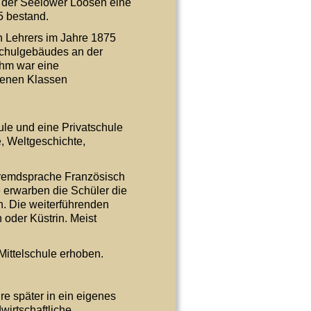
 der Seelower Loosen eine 
5 bestand. 
n Lehrers im Jahre 1875 
Schulgebäudes an der 
hm war eine 
enen Klassen 
le und eine Privatschule 
, Weltgeschichte, 
Fremdsprache Französisch 
 erwarben die Schüler die 
. Die weiterführenden 
oder Küstrin. Meist 
Mittelschule erhoben.
e später in ein eigenes 
irtschaftliche 