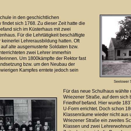
hule in den geschichtlichen 
indet sich 1768. Zu dieser Zeit hatte die 
efand sich im Küsterhaus mit zwei 
aus. Für die Lehrtätigkeit beschäftigte 
keinerlei Lehrerausbildung hatten. Oft 
r auf alte ausgemusterte Soldaten bzw. 
nterrichteten zwei Lehrer immerhin 
erinnen. Um 1800kämpfte der Rektor fast 
tandsetzung bzw. um den Neubau der 
wierigen Kampfes erntete jedoch sein 
Seelower 
Für das neue Schulhaus wählte 
Wriezener Straße, auf dem sich b
Friedhof befand. Hier wurde 183
U-Form errichtet. Doch schon 186
Klassenräume wieder nicht aus 
Wriezener Straße ein zweites S
Klassen und zwei Lehrerwohnunge