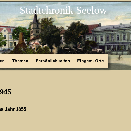
Stadtchronik Seelow
945
s Jahr 1855
e