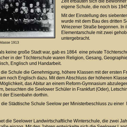
Zeit erbauten sich die Bewohner
eigene Schule, die noch bis 194
Mit der Einstellung des siebente
wurde mit dem Bau des dritten 
Wriezener Straße begonnen. In i
Elementarschule mit zwei gehob
untergebracht.
klasse 1913
keine große Stadt war, gab es 1864  eine private Töchterschu
fächer in der Töchterschule waren Religion, Gesang, Geographie
isch, Englisch und Handarbeit.
lt die Schule die Genehmigung, höhere Klassen mit der ersten 
kam noch Englisch dazu. Mit dem Abschluss der höheren Klasse
e Möglichkeit, das Abitur an einem Reform-Gymnasium abzulegen
 besuchten die Seelower Schüler in Frankfurt (Oder), Letschin 
it der Eisenbahn dorthin. 
 die Städtische Schule Seelow per Ministerbeschluss zu einer  
t die Seelower Landwirtschaftliche Winterschule, die zwei Jahr
raße einzog. Mit den Jahren entwickelte sich die Seelower Landw