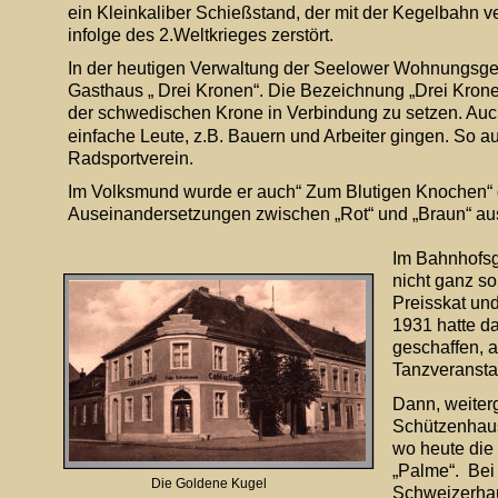
ein Kleinkaliber Schießstand, der mit der Kegelbahn 
infolge des 2.Weltkrieges zerstört.
In der heutigen Verwaltung der Seelower Wohnungsges
Gasthaus „ Drei Kronen“. Die Bezeichnung „Drei Kronen
der schwedischen Krone in Verbindung zu setzen. Auch 
einfache Leute, z.B. Bauern und Arbeiter gingen. So a
Radsportverein.
Im Volksmund wurde er auch“ Zum Blutigen Knochen“ gen
Auseinandersetzungen zwischen „Rot“ und „Braun“ au
Im Bahnhofsge
nicht ganz s
Preisskat und
1931 hatte d
geschaffen, a
Tanzveransta
Dann, weiter
Schützenhaus.
wo heute die 
„Palme“.  Be
Die Goldene Kugel
Schweizerhau