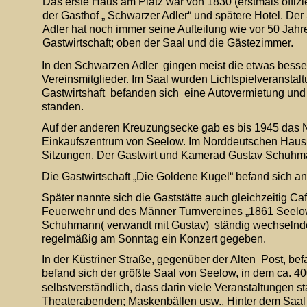
Das erste Haus am Platz war von 1830 (erstmals offizie
der Gasthof „ Schwarzer Adler“ und spätere Hotel. De
Adler hat noch immer seine Aufteilung wie vor 50 Jahre
Gastwirtschaft; oben der Saal und die Gästezimmer.
In den Schwarzen Adler  gingen meist die etwas besse
Vereinsmitglieder. Im Saal wurden Lichtspielveranstalt
Gastwirtshaft  befanden sich  eine Autovermietung und 
standen.
Auf der anderen Kreuzungsecke gab es bis 1945 das N
Einkaufszentrum von Seelow. Im Norddeutschen Haus ha
Sitzungen. Der Gastwirt und Kamerad Gustav Schuhman
Die Gastwirtschaft „Die Goldene Kugel“ befand sich a
Später nannte sich die Gaststätte auch gleichzeitig C
Feuerwehr und des Männer Turnvereines „1861 Seelow“. 
Schuhmann( verwandt mit Gustav)  ständig wechselnde 
regelmäßig am Sonntag ein Konzert gegeben.
In der Küstriner Straße, gegenüber der Alten  Post, bef
befand sich der größte Saal von Seelow, in dem ca. 40
selbstverständlich, dass darin viele Veranstaltungen 
Theaterabenden; Maskenbällen usw.. Hinter dem Saal 