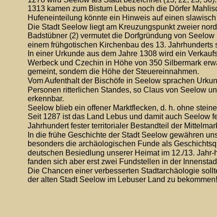
1313 kamen zum Bistum Lebus noch die Dörfer Mahlisc
Hufeneinteilung könnte ein Hinweis auf einen slawisch
Die Stadt Seelow liegt am Kreuzungspunkt zweier nord-
Badstübner (2) vermutet die Dorfgründung von Seelow mi
einem frühgotischen Kirchenbau des 13. Jahrhunderts 
In einer Urkunde aus dem Jahre 1308 wird ein Verkauf
Werbeck und Czechin in Höhe von 350 Silbermark erwäh
gemeint, sondern die Höhe der Steuereinnahmen.
Vom Aufenthalt der Bischöfe in Seelow sprachen Urku
Personen ritterlichen Standes, so Claus von Seelow und
erkennbar.
Seelow blieb ein offener Marktflecken, d. h. ohne stein
Seit 1287 ist das Land Lebus und damit auch Seelow fe
Jahrhundert fester territorialer Bestandteil der Mittelmar
In die frühe Geschichte der Stadt Seelow gewähren uns
besonders die archäologischen Funde als Geschichtsque
deutschen Besiedlung unserer Heimat im 12./13. Jahr-h
fanden sich aber erst zwei Fundstellen in der Innenstad
Die Chancen einer verbesserten Stadtarchäologie soll
der alten Stadt Seelow im Lebuser Land zu bekommen