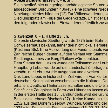
Völkerwanderungszeit 4. – 6. Jh.
Sie hinterließ hier nur geringe archäologische Spuren.
abgezogenen Burgundern 436/437 eine schwere Niederl
Nibelungenliedes bildeten (12).Zur Völkerwanderungsz
Siedlungsplatz am Fuße der Gedenkstätte. Er ist der B
den folgenden slawischen Einwanderern friedlich zus
Slawenzeit  8. - 1. Hälfte 13. Jh.
Die erste slawische Siedlung wurde 1875 beim Bahnbau
Schweizerhaus bekannt, ferner drei nicht lokalisierbar
(Küstriner Str.). Eine Auswertung des Fundmaterials v
Zahlreiche Burgen deuten auf den Verlauf von Stamme
Siedlungsraumes zur Burg Platkow wäre denkbar.
Dem Stamm der Liutizen wurde der Teilstamm der Leubu
Hauptburg Lebus wurde auf die Landschaft übertragen.
zerstört, nur Lebus wurde ausgebaut und erweitert.
Das Land Lebus in historischer Zeit wird im Frankfurte
deutschen Kolonisation verschmolzen die Kulturen. Do
erhalten. Deutliche Hinterlassenschaften sind die Orts
Schriftliche Zeugnisse in Form von Urkunden lassen di
In der ersten Hälfte des 13. Jahrhunderts wird die Gr
Besitz des Lebuser Bischofs (27). „Keine Kunde ist uns
1252 aus den Dörfern Seelow, Wuhden, Göritz und der 
1278 wird Seelow als Stadt bezeichnet (13, 22, 23, 30).