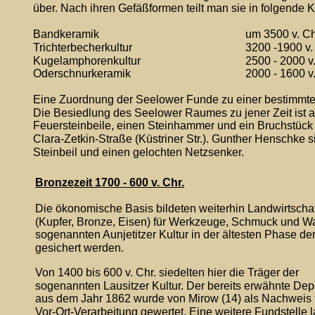
über. Nach ihren Gefäßformen teilt man sie in folgende K
Bandkeramik
um 3500 v. Ch
Trichterbecherkultur 
3200 -1900 v.
Kugelamphorenkultur 
2500 - 2000 v.
Oderschnurkeramik 
2000 - 1600 v.
Eine Zuordnung der Seelower Funde zu einer bestimmten K
Die Besiedlung des Seelower Raumes zu jener Zeit ist ab
Feuersteinbeile, einen Steinhammer und ein Bruchstück ei
Clara-Zetkin-Straße (Küstriner Str.). Gunther Henschk
Steinbeil und einen gelochten Netzsenker.
Bronzezeit 1700 - 600 v. Chr.
Die ökonomische Basis bildeten weiterhin Landwirtscha
(Kupfer, Bronze, Eisen) für Werkzeuge, Schmuck und Waf
sogenannten Aunjetitzer Kultur in der ältesten Phase de
gesichert werden.
Von 1400 bis 600 v. Chr. siedelten hier die Träger der 
sogenannten Lausitzer Kultur. Der bereits erwähnte Dep
aus dem Jahr 1862 wurde von Mirow (14) als Nachweis f
Vor-Ort-Verarbeitung gewertet. Eine weitere Fundstelle l