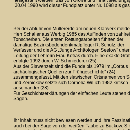
festgestellt werden, das von Größe und Inhalt siedlungs
30.04.1990 wird dieser Fundplatz unter Nr. 1098 als ge
Bei der Abfuhr von Muttererde am neuen Klärwerk melde
Herr Schaller aus Werbig 1985 das Auffinden von zahlre
Tonscherben. Die ersten Rettungsarbeiten führten der 
damalige Bezirksbodendenkmalpfleger R. Schulz, der 
Verfasser und die AG „Junge Archäologen Seelow“ unter
Leitung der Lehrerin Frau Kotras durch. Eine exakte Gra
erfolgte 1992 durch W. Schmiederer (25).
Aus der Slawenzeit sind die Funde bis 1979 im „Corpus 
archäologischer Quellen zur Frühgeschichte“ (24) 
zusammengefasst. Mit den slawischen Ortsnamen von S
und Zernickow setzte sich Cornelia Willich 1982 kritisch 
auseinander (28).
Für Geschichtserklärungen der einfachen Leute stehen d
Sagen.
Ihr Inhalt muss nicht bewiesen werden und ihre Faszinati
auch bei der Sage von der weißen Taube zu Buckow. Sinn