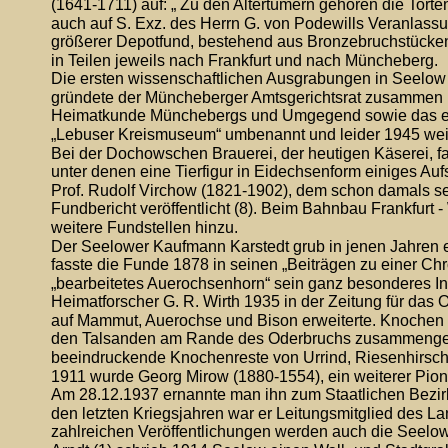
(1641-1711) auf: „ Zu den Altertümern gehören die Tort
auch auf S. Exz. des Herrn G. von Podewills Veranlass
größerer Depotfund, bestehend aus Bronzebruchstücken
in Teilen jeweils nach Frankfurt und nach Müncheberg.
Die ersten wissenschaftlichen Ausgrabungen in Seelow
gründete der Müncheberger Amtsgerichtsrat zusammen m
Heimatkunde Münchebergs und Umgegend sowie das er
„Lebuser Kreismuseum“ umbenannt und leider 1945 weit
Bei der Dochowschen Brauerei, der heutigen Käserei, 
unter denen eine Tierfigur in Eidechsenform einiges Au
Prof. Rudolf Virchow (1821-1902), dem schon damals se
Fundbericht veröffentlicht (8). Beim Bahnbau Frankfurt -
weitere Fundstellen hinzu.
Der Seelower Kaufmann Karstedt grub in jenen Jahren eb
fasste die Funde 1878 in seinen „Beiträgen zu einer Ch
„bearbeitetes Auerochsenhorn“ sein ganz besonderes In
Heimatforscher G. R. Wirth 1935 in der Zeitung für das
auf Mammut, Auerochse und Bison erweiterte. Knochen 
den Talsanden am Rande des Oderbruchs zusammenges
beeindruckende Knochenreste von Urrind, Riesenhirsch
1911 wurde Georg Mirow (1880-1554), ein weiterer Pio
Am 28.12.1937 ernannte man ihn zum Staatlichen Bezirks
den letzten Kriegsjahren war er Leitungsmitglied des L
zahlreichen Veröffentlichungen werden auch die Seelo