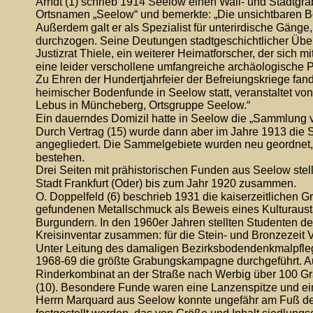
Arndt (1) schrieb 1914 Seelow einen Wall- und Stadtgr
Ortsnamen „Seelow“ und bemerkte: „Die unsichtbaren Bo
Außerdem galt er als Spezialist für unterirdische Gäng
durchzogen. Seine Deutungen stadtgeschichtlicher Überl
Justizrat Thiele, ein weiterer Heimatforscher, der sich 
eine leider verschollene umfangreiche archäologische 
Zu Ehren der Hundertjahrfeier der Befreiungskriege fand
heimischer Bodenfunde in Seelow statt, veranstaltet vo
Lebus in Müncheberg, Ortsgruppe Seelow.“
Ein dauerndes Domizil hatte in Seelow die „Sammlung v
Durch Vertrag (15) wurde dann aber im Jahre 1913 d
angegliedert. Die Sammelgebiete wurden neu geordnet, 
bestehen.
Drei Seiten mit prähistorischen Funden aus Seelow stellt
Stadt Frankfurt (Oder) bis zum Jahr 1920 zusammen.
O. Doppelfeld (6) beschrieb 1931 die kaiserzeitlichen 
gefundenen Metallschmuck als Beweis eines Kulturaust
Burgundern. In den 1960er Jahren stellten Studenten de
Kreisinventar zusammen: für die Stein- und Bronzezeit V
Unter Leitung des damaligen Bezirksbodendenkmalpfleg
1968-69 die größte Grabungskampagne durchgeführt. A
Rinderkombinat an der Straße nach Werbig über 100 Gra
(10). Besondere Funde waren eine Lanzenspitze und ein
Herrn Marquard aus Seelow konnte ungefähr am Fuß der