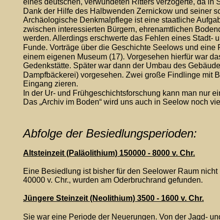
eines deutschen, verwundeten Ritters verzögerte, da in
Dank der Hilfe des Halbwenden Zernickow und seiner sc
Archäologische Denkmalpflege ist eine staatliche Aufga
zwischen interessierten Bürgern, ehrenamtlichen Boden
werden. Allerdings erschwerte das Fehlen eines Stadt-
Funde. Vorträge über die Geschichte Seelows und eine 
einem eigenen Museum (17). Vorgesehen hierfür war da
Gedenkstätte. Später war dann der Umbau des Gebäudes 
Dampfbäckerei) vorgesehen. Zwei große Findlinge mit B
Eingang zieren.
In der Ur- und Frühgeschichtsforschung kann man nur ein
Das „Archiv im Boden“ wird uns auch in Seelow noch vie
Abfolge der Besiedlungsperioden:
Altsteinzeit (Paläolithium) 150000 - 8000 v. Chr.
Eine Besiedlung ist bisher für den Seelower Raum nich
40000 v. Chr., wurden am Oderbruchrand gefunden.
Jüngere Steinzeit (Neolithium) 3500 - 1600 v. Chr.
Sie war eine Periode der Neuerungen. Von der Jagd- un