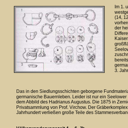
Im 1. 
westg
(14, 1
vorher
der he
Differ
Kaiser
großfl
Seelo
zuschr
bereit
german
3. Jah
Das in den Siedlungsschichten geborgene Fundmaterial
germanische Bauernleben. Leider ist nur ein Seelower
dem Abbild des Hadrianus Augustus. Die 1875 in Zern
Privatsammlung von Prof. Virchow. Der Gräberkomplex 
Jahrhundert verließen große Teile des Stammesverban