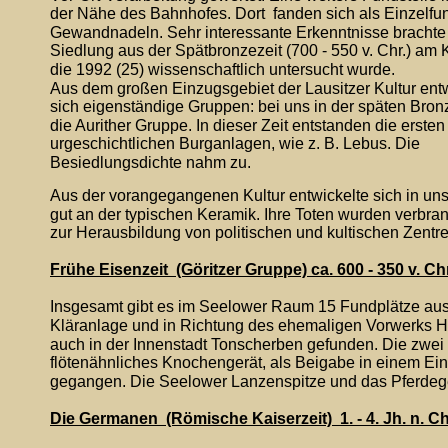
der Nähe des Bahnhofes. Dort  fanden sich als Einzelfu
Gewandnadeln. Sehr interessante Erkenntnisse brachte 
Siedlung aus der Spätbronzezeit (700 - 550 v. Chr.) am 
die 1992 (25) wissenschaftlich untersucht wurde.
Aus dem großen Einzugsgebiet der Lausitzer Kultur entw
sich eigenständige Gruppen: bei uns in der späten Bronz
die Aurither Gruppe. In dieser Zeit entstanden die ersten
urgeschichtlichen Burganlagen, wie z. B. Lebus. Die 
Besiedlungsdichte nahm zu. 
Aus der vorangegangenen Kultur entwickelte sich in un
gut an der typischen Keramik. Ihre Toten wurden verbran
zur Herausbildung von politischen und kultischen Zentre
Frühe Eisenzeit  (Göritzer Gruppe) ca. 600 - 350 v. Chr
Insgesamt gibt es im Seelower Raum 15 Fundplätze aus 
Kläranlage und in Richtung des ehemaligen Vorwerks He
auch in der Innenstadt Tonscherben gefunden. Die zwei 
flötenähnliches Knochengerät, als Beigabe in einem Ein
gegangen. Die Seelower Lanzenspitze und das Pferdegesc
Die Germanen  (Römische Kaiserzeit)  1. - 4. Jh. n. Ch